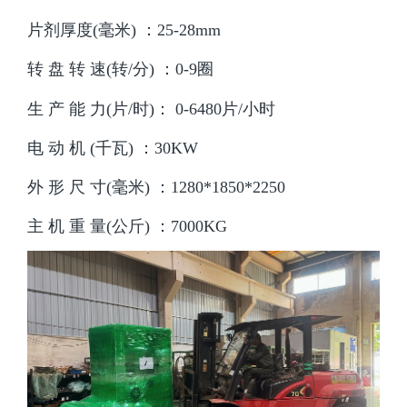
片剂厚度(毫米)
：
25-28mm
转 盘 转 速(转/分)
：
0-9圈
生 产 能 力(片/时)
：
0-6480片/小时
电 动 机 (千瓦)
：
30KW
外 形 尺 寸(毫米)
：
1280*1850*2250
主 机 重 量(公斤)
：
7000KG