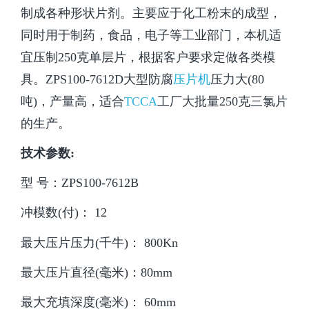
制成各种形状片剂。主要应于化工粉末的成型，
同时用于制药，食品，电子等工业部门，本机适
宜压制250克单层片，根据客户要求定做各类模
具。ZPS100-7612D大型防腐
压片机
压力大(80
吨)，产量高，适合
TCCA
工厂大批量250克三氯片
的生产。
技术参数:
型 号：ZPS100-7612B
冲模数(付)
：
12
最大压片压力(千牛)
：
800Kn
最大压片直径(毫米)
：
80mm
最大充填深度(毫米)
：
60mm